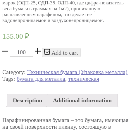
марок (ОДП-25, ОДП-35, ОДП-40, где цифра-показатель
веса бумаги в граммах на 1м2), пропитанную
расплавленным парафином, что делает ее
водонепроницаемой и воздухонепроницаемой.
155.00
₽
Бумага
Add to cart
парафинированная
БП-3-
35
Category:
Техническая бумага (Упаковка металла)
quantity
Tags:
бумага для металла
,
техническая
Description
Additional information
Парафинированная бумага – это бумага, имеющая
на своей поверхности пленку, состоящую в