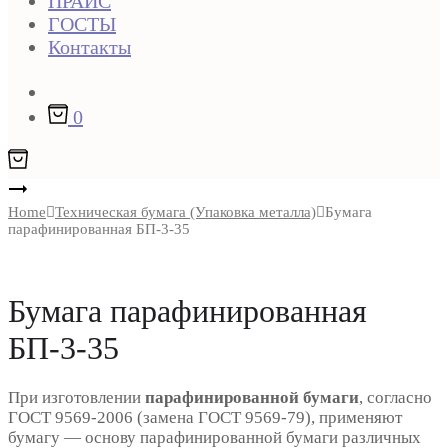
ПРАЙС
ГОСТЫ
Контакты
Поиск
0
Product
Бумага
парафинированная
Home
Техническая бумага (Упаковка металла)
Бумага
navigation
парафинированная БП-3-35
БП
4-
28
Бумага парафинированная
БП-3-35
При изготовлении
парафинированной бумаги
, согласно
ГОСТ 9569-2006 (замена ГОСТ 9569-79), применяют
бумагу — основу парафинированной бумаги различных