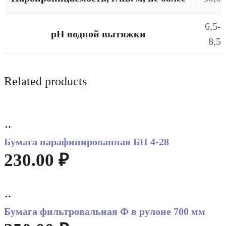
6,5-
рН водной вытяжки
8,5
Related products
Add
to
Бумага парафинированная БП 4-28
cart
230.00
₽
Add
to
Бумага фильтровальная Ф в рулоне 700 мм
cart