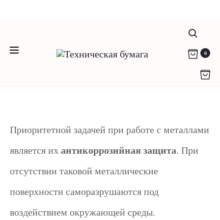
Компания "Родикон" - любая техническая
Бумага против
бумага c 2012 года
(812) 951-36-79
info@rodikon.ru г. Санкт-Петербург, ул.
Поис
коррозии
0
Коммуны, д. 67
Приоритетной задачей при работе с металлами
является их
антикоррозийная защита
. При
отсутствии таковой металлические
поверхности саморазрушаются под
воздействием окружающей среды.