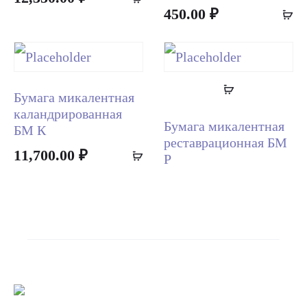
450.00
₽
A
to
to
cart
ca
Read
Бумага микалентная
more
каландрированная
Бумага микалентная
БМ К
реставрационная БМ
11,700.00
₽
Add
Р
to
cart