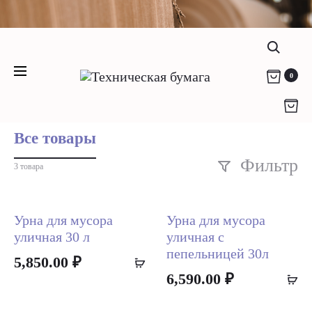
Компания "Родикон" - любая техническая
Урны уличные
бумага c 2012 года
(812) 951-36-79
info@rodikon.ru г. Санкт-Петербург, ул.
Поис
0
Home
Урны уличные
Коммуны, д. 67
Все товары
Фильтр
3 товара
Урна для мусора
Урна для мусора
уличная 30 л
уличная с
пепельницей 30л
5,850.00
₽
Add
6,590.00
₽
A
to
to
cart