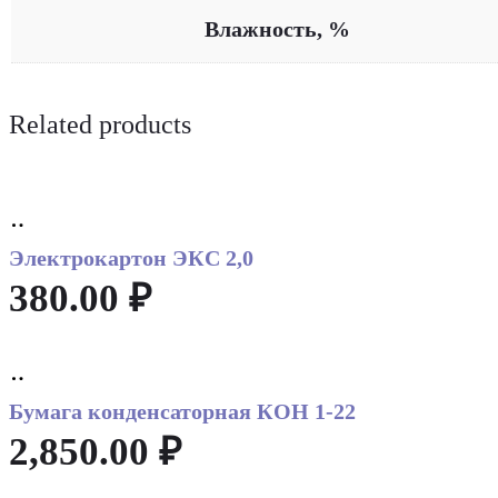
Влажность, %
Related products
Add
to
Электрокартон ЭКС 2,0
cart
380.00
₽
Add
to
Бумага конденсаторная КОН 1-22
cart
2,850.00
₽