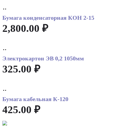
Add
to
Бумага конденсаторная КОН 2-15
cart
2,800.00
₽
Add
to
Электрокартон ЭВ 0,2 1050мм
cart
325.00
₽
Add
to
Бумага кабельная К-120
cart
425.00
₽