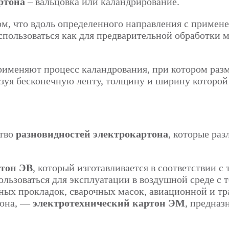
ртона
– вальцовка или каландрирование.
том, что вдоль определенного направления с приме
ользоваться как для предварительной обработки мет
применяют процесс каландрования, при котором ра
азуя бесконечную ленту, толщину и ширину которой
ство
разновидностей электрокартона
, которые ра
ртон ЭВ
, который изготавливается в соответствии 
пользоваться для эксплуатации в воздушной среде с
ых прокладок, сварочных масок, авиационной и тр
тона, —
электротехнический картон ЭМ
, предназ