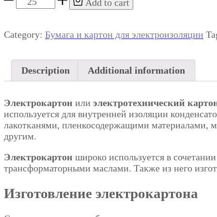
Add to cart
ЭВ
0,1
1020мм
Category:
Бумага и картон для электроизоляции
Ta
quantity
Description
Additional information
Электрокартон
или
электротехнический карто
используется для внутренней изоляции конденсато
лакотканями, пленкосодержащими материалами, м
другим.
Электрокартон
широко используется в сочетании
трансформаторными маслами. Также из него изгот
Изготовление электрокартона