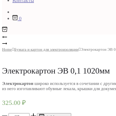
Контакты
Поиск
0
Product
Бумага
кабельная
Электрокартон
navigation
К-120
ЭВ
Home
Бумага и картон для электроизоляции
Электрокартон ЭВ 0
0,2
1050мм
Электрокартон ЭВ 0,1 1020мм
Электрокартон
широко используется в сочетании с друг
из него изготавливают обувные лекала, крышки для докуме
325.00
₽
Электрокартон