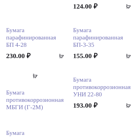
124.00
₽
A
to
ca
Бумага
Бумага
парафинированная
парафинированная
БП 4-28
БП-3-35
230.00
₽
Add
155.00
₽
A
to
to
cart
ca
Read
Бумага
more
противокоррозионная
Бумага
УНИ 22-80
противокоррозионная
193.00
₽
A
МБГИ (Г-2М)
to
ca
Бумага