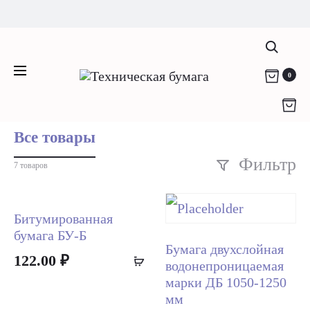
Компания "Родикон" - любая техническая
техническая
бумага c 2012 года
(812) 951-36-79
info@rodikon.ru г. Санкт-Петербург, ул.
Поис
0
Home
Products tagged “техническая”
Коммуны, д. 67
Все товары
Фильтр
7 товаров
Битумированная
бумага БУ-Б
Бумага двухслойная
122.00
₽
Add
водонепроницаемая
to
марки ДБ 1050-1250
мм
cart