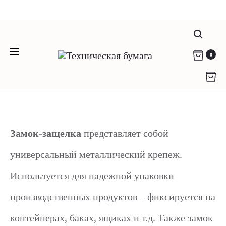
Компания "Родикон" - любая техническая
Замок-защелка: виды и
бумага c 2012 года
(812) 951-36-79
info@rodikon.ru г. Санкт-Петербург, ул.
Поис
сферы применения
0
Коммуны, д. 67
Замок-защелка
представляет собой
универсальный металлический крепеж.
Используется для надежной упаковки
производственных продуктов – фиксируется на
контейнерах, баках, ящиках и т.д. Также замок